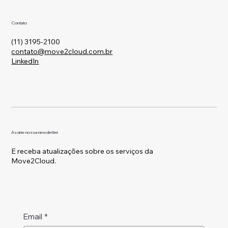
Contato
(11) 3195-2100
contato@move2cloud.com.br
LinkedIn
Assine nossa newsletter
E receba atualizações sobre os serviços da
Move2Cloud.
Email
*